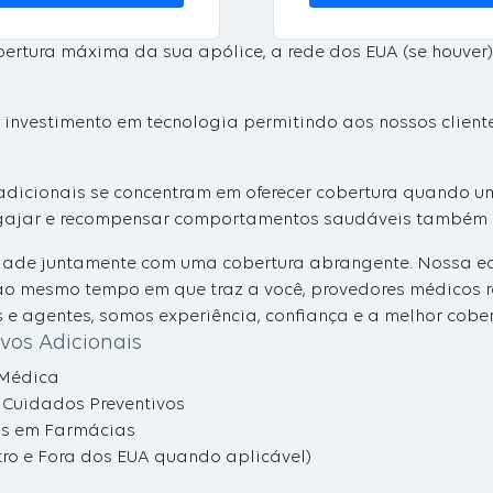
bertura máxima da sua apólice, a rede dos EUA (se houver
o investimento em tecnologia permitindo aos nossos cliente
adicionais se concentram em oferecer cobertura quando u
engajar e recompensar comportamentos saudáveis também é
idade juntamente com uma cobertura abrangente. Nossa eq
ao mesmo tempo em que traz a você, provedores médicos
e agentes, somos experiência, confiança e a melhor cobe
ivos Adicionais
Médica
Cuidados Preventivos
os em Farmácias
tro e Fora dos EUA quando aplicável)